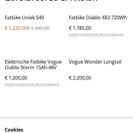
%
Fatbike Uniek S40
Fatbike Diablo XR2 720Wh
€ 1.220,00
€ 1.345,00
€ 1.785,00
MEER VARIANTEN BESCHIKBAAR
Elektrische Fatbike Vogue
Vogue Wonder Longtail
Diablo Storm 15Ah-48V
€ 1.200,00
€ 2.200,00
MEER VARIANTEN BESCHIKBAAR
Cookies