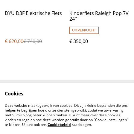
%
DYU D3F Elektrische Fiets
Kinderfiets Raleigh Pop 7V
24''
UITVERKOCHT
€ 620,00
€ 740,00
€ 350,00
Cookies
Voorwaarden
Privacybeleid
Cookiebeleid
Contacten
Deze website maakt gebruik van cookies. Dit zijn kleine bestanden die ons
Levering
helpen te begrijpen hoe u onze diensten gebruikt, zodat we uw ervaring
met SumUp nog beter kunnen maken. U kunt meer over deze cookies
vinden en regelen hoe deze worden gebruikt door op "Cookie-instellingen"
te klikken. U kunt ook ons
Cookiebeleid
raadplegen.