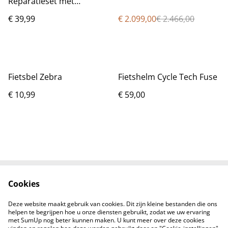
Reparatieset met
Fietspomp – Complete Set
€ 39,99
€ 2.099,00
€ 2.466,00
in Compacte Frame-Tas
Fietsbel Zebra
Fietshelm Cycle Tech Fuse
€ 10,99
€ 59,00
Cookies
Voorwaarden
Privacybeleid
Cookiebeleid
Contacten
Deze website maakt gebruik van cookies. Dit zijn kleine bestanden die ons
Levering
helpen te begrijpen hoe u onze diensten gebruikt, zodat we uw ervaring
met SumUp nog beter kunnen maken. U kunt meer over deze cookies