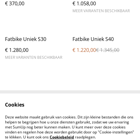
€ 370,00
€ 1.058,00
MEER VARIANTEN BESCHIKBAAR
%
Fatbike Uniek S30
Fatbike Uniek S40
€ 1.280,00
€ 1.220,00
€ 1.345,00
MEER VARIANTEN BESCHIKBAAR
Cookies
Voorwaarden
Privacybeleid
Cookiebeleid
Contacten
Deze website maakt gebruik van cookies. Dit zijn kleine bestanden die ons
Levering
helpen te begrijpen hoe u onze diensten gebruikt, zodat we uw ervaring
met SumUp nog beter kunnen maken. U kunt meer over deze cookies
vinden en regelen hoe deze worden gebruikt door op "Cookie-instellingen"
te klikken. U kunt ook ons
Cookiebeleid
raadplegen.