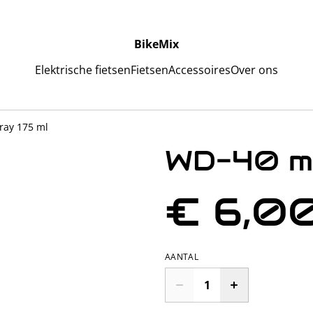
BikeMix
Elektrische fietsen
Fietsen
Accessoires
Over ons
ray 175 ml
WD-40 mu
€ 6,0
AANTAL