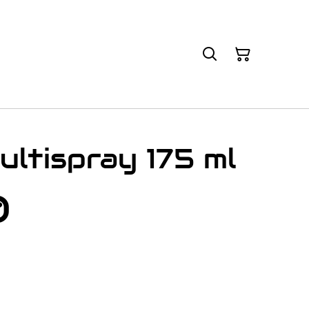
ltispray 175 ml
0