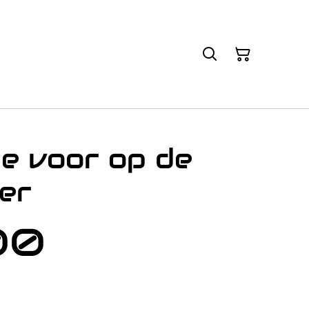
je voor op de
er
00