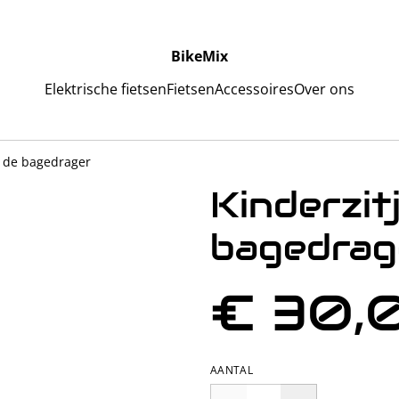
BikeMix
Elektrische fietsen
Fietsen
Accessoires
Over ons
p de bagedrager
Kinderzit
bagedrag
€ 30,
AANTAL